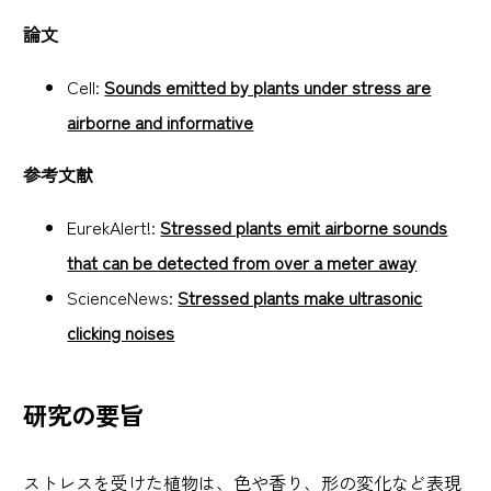
論文
Cell:
Sounds emitted by plants under stress are
airborne and informative
参考文献
EurekAlert!:
Stressed plants emit airborne sounds
that can be detected from over a meter away
ScienceNews:
Stressed plants make ultrasonic
clicking noises
研究の要旨
ストレスを受けた植物は、色や香り、形の変化など表現