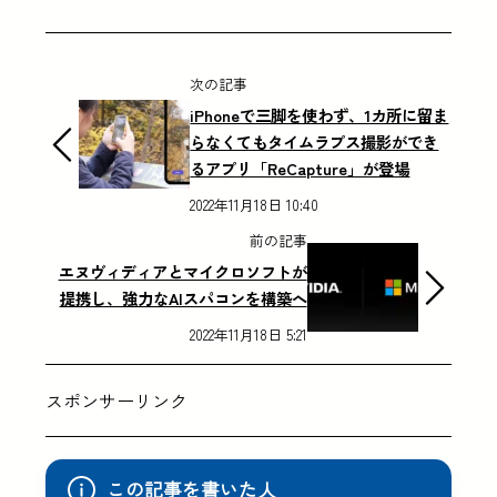
次の記事
iPhoneで三脚を使わず、1カ所に留ま
らなくてもタイムラプス撮影ができ
るアプリ「ReCapture」が登場
2022年11月18日 10:40
前の記事
エヌヴィディアとマイクロソフトが
提携し、強力なAIスパコンを構築へ
2022年11月18日 5:21
スポンサーリンク
この記事を書いた人