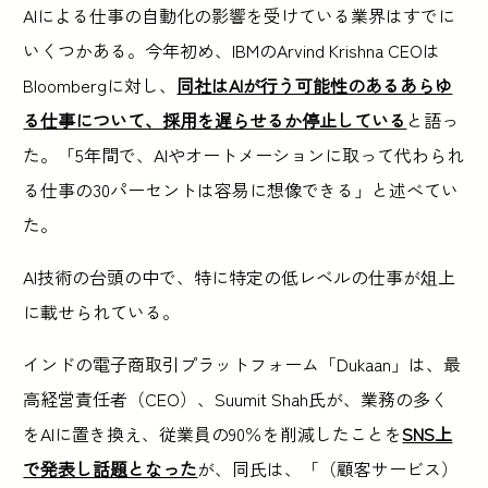
AIによる仕事の自動化の影響を受けている業界はすでに
いくつかある。今年初め、IBMのArvind Krishna CEOは
Bloombergに対し、
同社はAIが行う可能性のあるあらゆ
る仕事について、採用を遅らせるか停止している
と語っ
た。「5年間で、AIやオートメーションに取って代わられ
る仕事の30パーセントは容易に想像できる」と述べてい
た。
AI技術の台頭の中で、特に特定の低レベルの仕事が俎上
に載せられている。
インドの電子商取引プラットフォーム「Dukaan」は、最
高経営責任者（CEO）、Suumit Shah氏が、業務の多く
をAIに置き換え、従業員の90％を削減したことを
SNS上
で発表し話題となった
が、同氏は、「（顧客サービス）