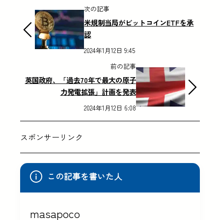
次の記事
米規制当局がビットコインETFを承
認
2024年1月12日 9:45
前の記事
英国政府、「過去70年で最大の原子
力発電拡張」計画を発表
2024年1月12日 6:08
スポンサーリンク
この記事を書いた人
masapoco