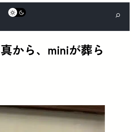
検
索
写真から、miniが葬ら