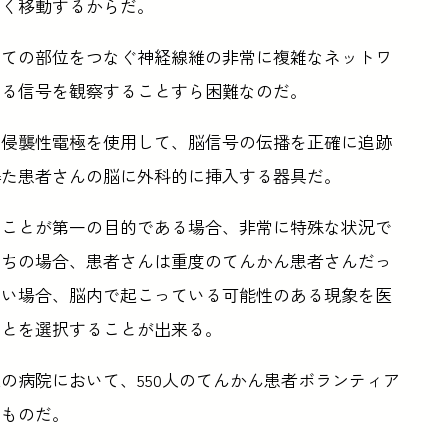
速く移動するからだ。
べての部位をつなぐ神経線維の非常に複雑なネットワ
わる信号を観察することすら困難なのだ。
、侵襲性電極を使用して、脳信号の伝播を正確に追跡
得た患者さんの脳に外科的に挿入する器具だ。
ることが第一の目的である場合、非常に特殊な状況で
たちの場合、患者さんは重度のてんかん患者さんだっ
ない場合、脳内で起こっている可能性のある現象を医
ことを選択することが出来る。
の病院において、550人のてんかん患者ボランティア
たものだ。