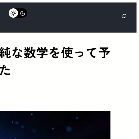
検
索
純な数学を使って予
た