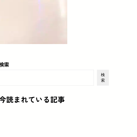
検索
検
索
今読まれている記事