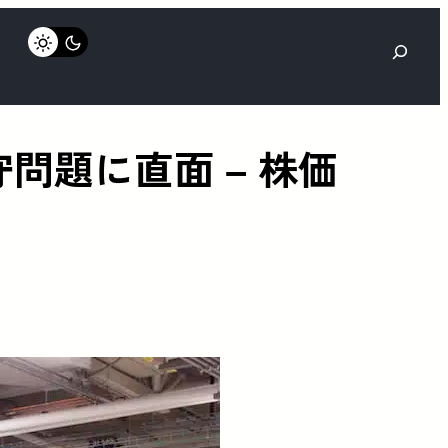
検
索
問題に直面 – 株価