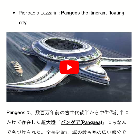
Pierpaolo Lazzarini:
Pangeos the itinerant floating
city
Pangeos
は、数百万年前の古生代後半から中生代前半に
かけて存在した超大陸「
パンゲア(Pangaea)
」にちなん
で名づけられた。全長548m、翼の最も幅の広い部分で