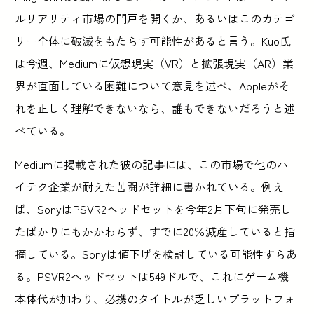
ルリアリティ市場の門戸を開くか、あるいはこのカテゴ
リー全体に破滅をもたらす可能性があると言う。Kuo氏
は今週、Mediumに仮想現実（VR）と拡張現実（AR）業
界が直面している困難について意見を述べ、Appleがそ
れを正しく理解できないなら、誰もできないだろうと述
べている。
Mediumに掲載された彼の記事には、この市場で他のハ
イテク企業が耐えた苦闘が詳細に書かれている。例え
ば、SonyはPSVR2ヘッドセットを今年2月下旬に発売し
たばかりにもかかわらず、すでに20％減産していると指
摘している。Sonyは値下げを検討している可能性すらあ
る。PSVR2ヘッドセットは549ドルで、これにゲーム機
本体代が加わり、必携のタイトルが乏しいプラットフォ