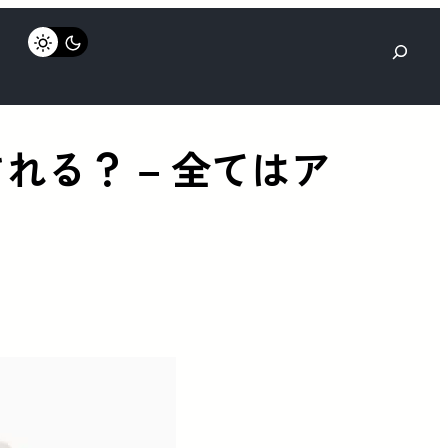
検
索
加される？ – 全てはア