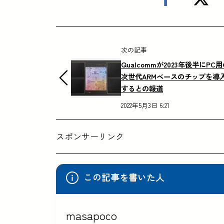
次の記事
Qualcommが2023年後半にPC
次世代ARMベースのチップを導
するとの報道
2022年5月3日 6:21
スポンサーリンク
この記事を書いた人
masapoco