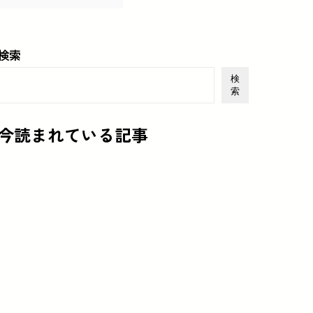
検索
検
索
今読まれている記事