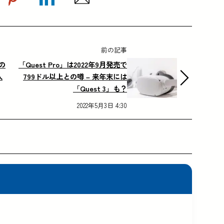
前の記事
用の
「Quest Pro」は2022年9月発売で
入
799ドル以上との噂 – 来年末には
「Quest 3」も？
2022年5月3日 4:30