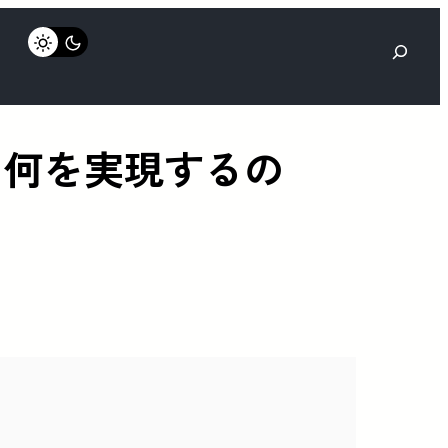
検
索
来て、何を実現するの