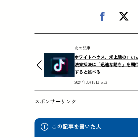
次の記事
ホワイトハウス、米上院のTikTo
法案採決に「迅速な動き」を期
すると述べる
2024年3月18日 5:53
スポンサーリンク
この記事を書いた人