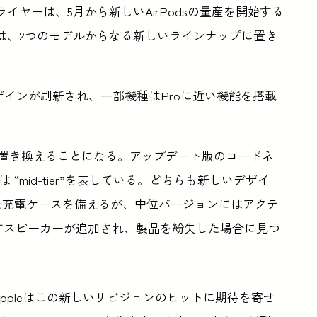
ライヤーは、5月から新しいAirPodsの量産を開始する
デルは、2つのモデルからなる新しいラインナップに置き
sはデザインが刷新され、一部機種はProに近い機能を搭載
dsを置き換えることになる。アップデート版のコードネ
y”、Mは “mid-tier”を表している。どちらも新しいデザイ
えた充電ケースを備えるが、中位バージョンにはアクテ
すスピーカーが追加され、製品を紛失した場合に見つ
、Appleはこの新しいリビジョンのヒットに期待を寄せ