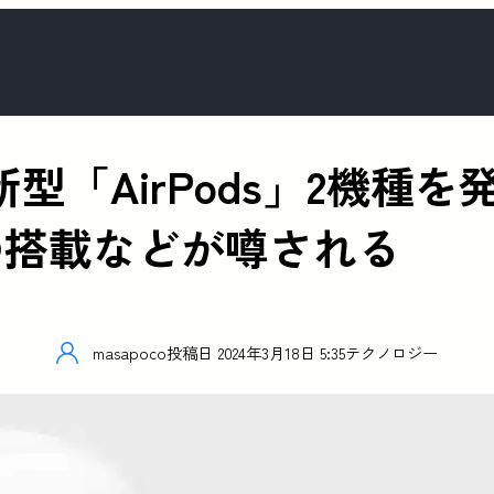
秋に新型「AirPods」2機
の搭載などが噂される
masapoco
投稿日
2024年3月18日 5:35
テクノロジー