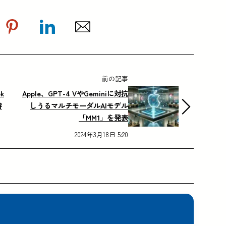
前の記事
k
Apple、GPT-4 VやGeminiに対抗
待
しうるマルチモーダルAIモデル
「MM1」を発表
2024年3月18日 5:20