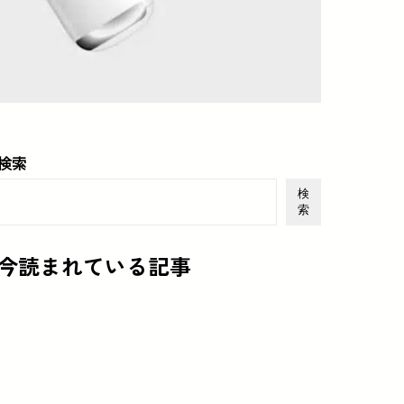
検索
検
索
今読まれている記事