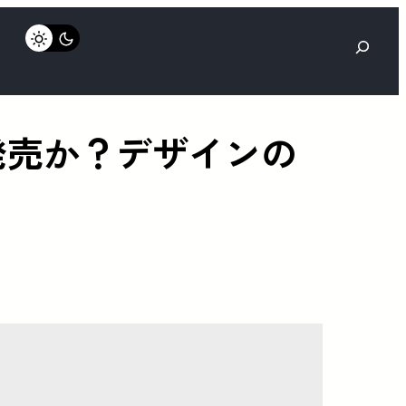
検
索
種を発売か？デザインの