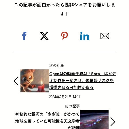
この記事が面白かったら是非シェアをお願いしま
す！
次の記事
OpenAIの動画生成AI「Sora」はビデ
オ制作を一変させ、偽情報リスクを
増幅させる可能性がある
2024年2月21日 14:11
前の記事
神秘的な銀河の「さざ波」がかつて
地球を覆っていた可能性を天文学者
が指摘