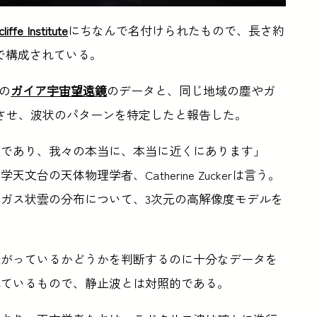
iffe Institute
にちなんで名付けられたもので、長さ約
りで構成されている。
）の
ガイア宇宙望遠鏡
のデータと、同じ地域の塵やガ
させ、波状のパターンを特定したと報告した。
造であり、我々の本当に、本当に近くにあります」
の天体物理学者、Catherine Zuckerは言う。
ガス状雲の分布について、3次元の高解像度モデルを
転がっているかどうかを判断するのに十分なデータを
れているもので、静止波とは対照的である。