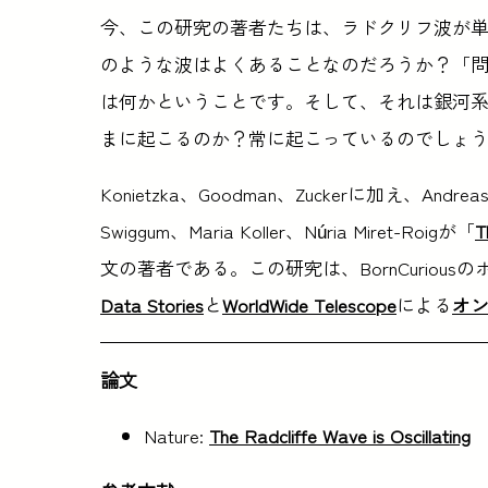
今、この研究の著者たちは、ラドクリフ波が
のような波はよくあることなのだろうか？「
は何かということです。そして、それは銀河
まに起こるのか？常に起こっているのでしょうか
Konietzka、Goodman、Zuckerに加え、Andreas B
Swiggum、Maria Koller、Núria Miret-Roigが「
T
文の著者である。この研究は、BornCuriousの
Data Stories
と
WorldWide Telescope
による
オン
論文
Nature:
The Radcliffe Wave is Oscillating