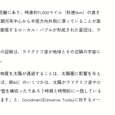
離にあり、時速約11,000マイル（秒速5km）の速さ
が銀河系中心から半径方向外側に漂っていることが測
の膨張するローカル・バブルが形成された星団は、ラ
nは、「この証拠は、ラドクリフ波が地球とその近隣の宇宙に
た。
密物質を太陽が通過することは、太陽圏に影響を与え
ば、鉄60）のいくつかは、太陽がラドクリフ波やロ
 “雲を横切ったであろう時期と時間的に一致している
、GoodmanはUniverse Todayに対するメー