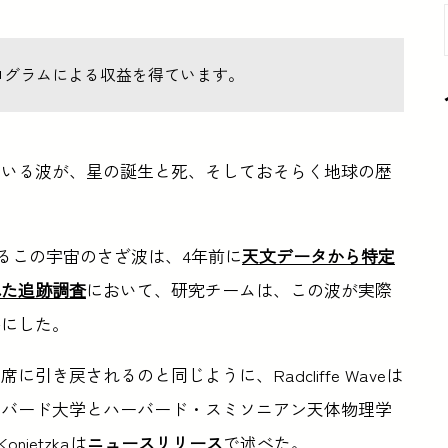
ログラムによる収益を得ています。
ている波が、星の誕生と死、そしておそらく地球の歴
るこの宇宙のさざ波は、4年前に
天文データから特定
された追跡調査
において、研究チームは、この波が実際
かにした。
き戻されるのと同じように、Radcliffe Waveは
ーバード大学とハーバード・スミソニアン天体物理学
ietzkaは
ニュースリリース
で述べた。