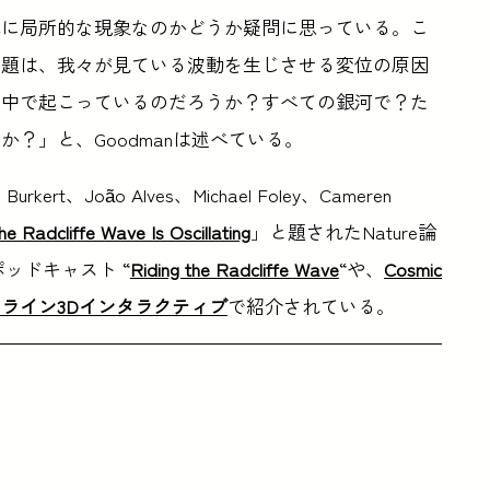
単に局所的な現象なのかどうか疑問に思っている。こ
問題は、我々が見ている波動を生じさせる変位の原因
系中で起こっているのだろうか？すべての銀河で？た
？」と、Goodmanは述べている。
urkert、João Alves、Michael Foley、Cameren
he Radcliffe Wave Is Oscillating
」と題されたNature論
ポッドキャスト “
Riding the Radcliffe Wave
“や、
Cosmic
ライン3Dインタラクティブ
で紹介されている。