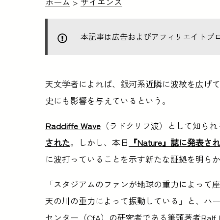
ホーム
>
サイエンス
本記事は広告およびアフィリエイトプ
天文学者によれば、銀河系近隣に波紋を広げ
史にも影響を与えているという。
Radcliffe Wave
（ラドクリフ波）として知られ
された
。しかし、本日
『Nature』誌に発表
に波打っていることを示す新たな証拠を明ら
「スタジアムのファンが地球の重力によって座席に引
天の川の重力によって振動している」と、ハ
センター（CfA）の研究者である筆頭著者Ralf Kon