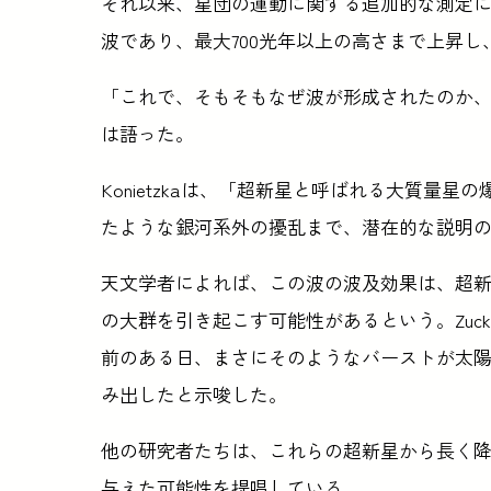
それ以来、星団の運動に関する追加的な測定
波であり、最大700光年以上の高さまで上昇し
「これで、そもそもなぜ波が形成されたのか、さ
は語った。
Konietzkaは、「超新星と呼ばれる大質量
たような銀河系外の擾乱まで、潜在的な説明
天文学者によれば、この波の波及効果は、超
の大群を引き起こす可能性があるという。Zuck
前のある日、まさにそのようなバーストが太
み出したと示唆した。
他の研究者たちは、これらの超新星から長く
与えた可能性を提唱している。