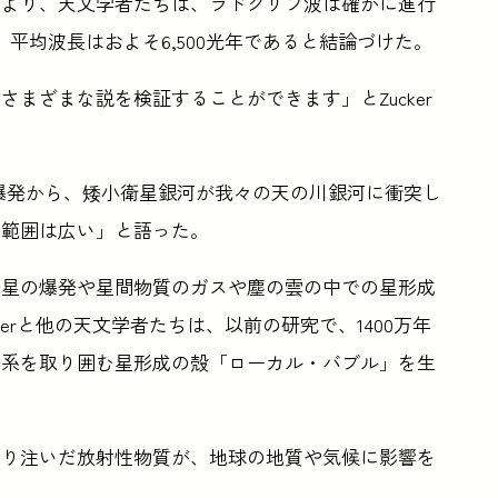
により、天文学者たちは、ラドクリフ波は確かに進行
、平均波長はおよそ6,500光年であると結論づけた。
まざまな説を検証することができます」とZucker
星の爆発から、矮小衛星銀河が我々の天の川銀河に衝突し
の範囲は広い」と語った。
新星の爆発や星間物質のガスや塵の雲の中での星形成
erと他の天文学者たちは、以前の研究で、1400万年
陽系を取り囲む星形成の殻「ローカル・バブル」を生
降り注いだ放射性物質が、地球の地質や気候に影響を