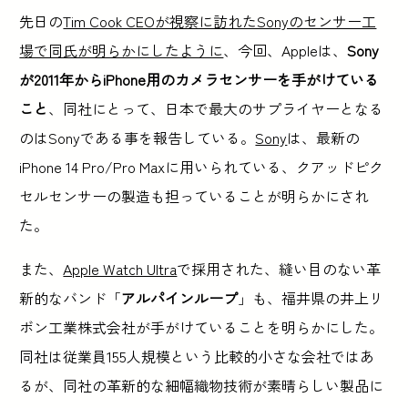
先日の
Tim Cook CEOが視察に訪れたSonyのセンサー工
場で同氏が明らかにしたように
、今回、Appleは、
Sony
が2011年からiPhone用のカメラセンサーを手がけている
こと
、同社にとって、日本で最大のサプライヤーとなる
のはSonyである事を報告している。
Sony
は、最新の
iPhone 14 Pro/Pro Maxに用いられている、クアッドピク
セルセンサーの製造も担っていることが明らかにされ
た。
また、
Apple Watch Ultra
で採用された、縫い目のない革
新的なバンド「
アルパインループ
」も、福井県の井上リ
ボン工業株式会社が手がけていることを明らかにした。
同社は従業員155人規模という比較的小さな会社ではあ
るが、同社の革新的な細幅織物技術が素晴らしい製品に