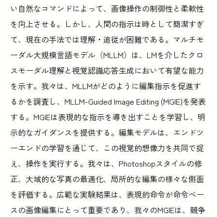
い自然なコマンドによって、画像操作の制御性と柔軟性
を向上させる。しかし、人間の指示は時として簡潔すぎ
て、現在の手法では理解・追従が困難である。マルチモ
ーダル大規模言語モデル（MLLM）は、LMを介したクロ
スモーダル理解と視覚認識応答生成において有望な能力
を示す。我々は、MLLMがどのように編集指示を促進す
るかを調査し、MLLM-Guided Image Editing (MGIE)を発表
する。MGIEは表現的な指示を導き出すことを学習し、明
示的なガイダンスを提供する。編集モデルは、エンドツ
ーエンドの学習を通じて、この視覚的想像力を共同で捉
え、操作を実行する。我々は、Photoshopスタイルの修
正、大域的な写真の最適化、局所的な編集の様々な側面
を評価する。広範な実験結果は、表現的命令が命令ベー
スの画像編集にとって重要であり、我々のMGIEは、競争