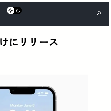
検
索
者向けにリリース