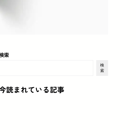
検索
検
索
今読まれている記事