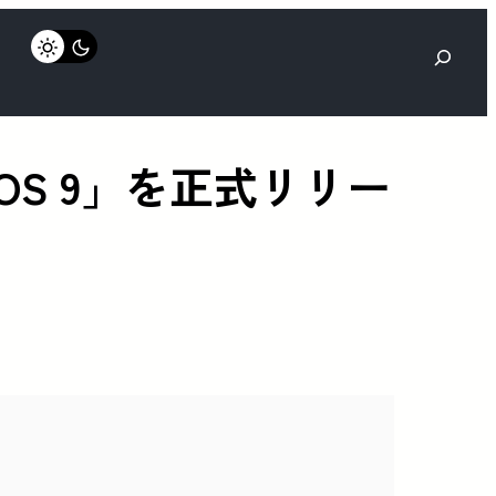
検
索
chOS 9」を正式リリー