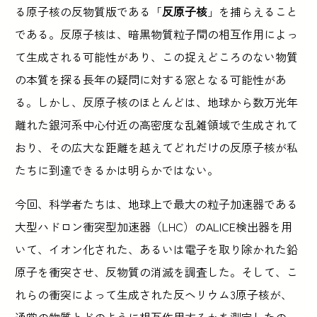
る原子核の反物質版である「
反原子核
」を捕らえること
である。反原子核は、暗黒物質粒子間の相互作用によっ
て生成される可能性があり、この捉えどころのない物質
の本質を探る長年の疑問に対する窓となる可能性があ
る。しかし、反原子核のほとんどは、地球から数万光年
離れた銀河系中心付近の高密度な乱雑領域で生成されて
おり、その広大な距離を越えてどれだけの反原子核が私
たちに到達できるかは明らかではない。
今回、科学者たちは、地球上で最大の粒子加速器である
大型ハドロン衝突型加速器（LHC）のALICE検出器を用
いて、イオン化された、あるいは電子を取り除かれた鉛
原子を衝突させ、反物質の消滅を調査した。そして、こ
れらの衝突によって生成された反ヘリウム3原子核が、
通常の物質とどのように相互作用するかを測定したの