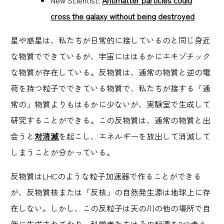
cross the galaxy without being destroyed
星や惑星は、私たちが日常的に接しているのと同じ身近
な物質でできているが、宇宙にははるかにエキゾチック
な物質が存在している。反物質は、通常の物質と逆の電
荷を持つ粒子でできている物質で、私たちが接する「通
常の」物質よりもはるかに少ないが、実験室で生成して
研究することができる。この反物質は、通常の物質と出
会うと
対消滅
を起こし、エネルギーを放出して消滅して
しまうことが分かっている。
反物質はLHCのような粒子加速器で作ることができる
が、反物質核または「反核」の自然発生源は地球上に存
在しない。しかし、この反粒子は天の川の他の場所で自
然に生成されており、科学者たちはその起源を2つ考え