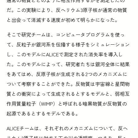
だ。この実験により、反ヘリウム3原子核が通常の物質
と出会って消滅する速度が初めて明らかになった。
そこで研究チームは、コンピュータプログラムを使っ
て、反粒子が銀河系を伝播する様子をシミュレーション
し、このモデルにALICEで測定された消失率を導入し
た。このモデルによって、研究者たちは銀河全体に結果
をあてはめ、反原子核が生成される2つのメカニズムに
ついて考察することができた。反物質は宇宙線と星間物
質との衝突によって生成されるとするモデルと、弱相互
作用質量粒子（WIMP）と呼ばれる暗黒物質が反物質の
起源であるとするモデルである。
ALICEチームは、それぞれのメカニズムについて、反ヘ
リウム3原子核に対する天の川の透明度、つまり、反ヘ