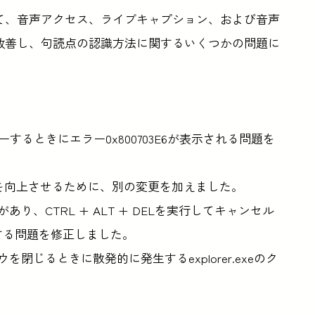
て、音声アクセス、ライブキャプション、および音声
改善し、句読点の認識方法に関するいくつかの問題に
ーするときにエラー0x800703E6が表示される問題を
スを向上させるために、別の変更を加えました。
、CTRL + ALT + DELを実行してキャンセル
シュする問題を修正しました。
閉じるときに散発的に発生するexplorer.exeのク