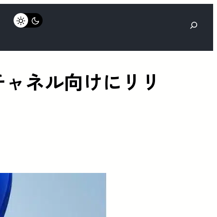
検
索
15がDevチャネル向けにリリ