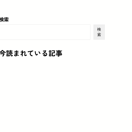
検索
検
索
今読まれている記事