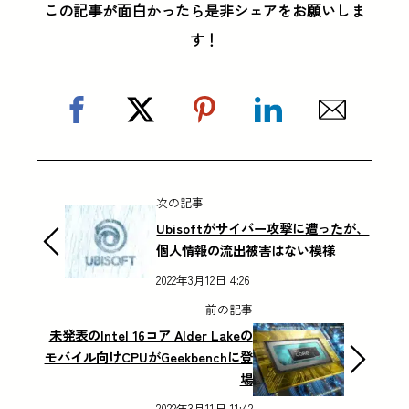
この記事が面白かったら是非シェアをお願いしま
す！
次の記事
Ubisoftがサイバー攻撃に遭ったが、
個人情報の流出被害はない模様
2022年3月12日 4:26
前の記事
未発表のIntel 16コア Alder Lakeの
モバイル向けCPUがGeekbenchに登
場
2022年3月11日 11:42