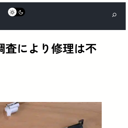
検
索
 分解調査により修理は不