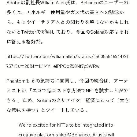
Adobeの副社長William Allen氏は、Behanceのユーザーの
多くは、エネルギー使用量やガス代の高さへの懸念か
ら、もはやイーサリアムとの関わりを望まないかもしれ
ないとTwitterで説明しており、今回のSolana対応はそれ
に答える格好だ。
https://twitter.com/williamallen/status/150085846944791
7571?s=20&t=L1MY_elPPOdZ98Nf7p9WRw
Phantomもその気持ちに賛同し、今回の統合は、アーテ
ィストが 「エコで低コストな方法でNFTを試すことがで
きる 」ため、Solanaのクリエイター経済にとって「大き
な意味を持つ」とツイートしている。
We're excited for NFTs to be integrated into
creative platforms like
@Behance
. Artists will