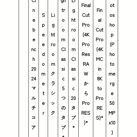
Final
ot
n
tr
g
Fin
S
Li
Cut
os
e
o
ht
al
p
g
Pro
ho
b
o
ro
Cut
e
ht
(4K
p
e
m
o
Pro
e
ro
Pro
(P
nc
Cl
m
(4K
d
o
Res
ho
h
as
Cl
MC
o
m
RA
to
20
si
as
in
m
ク
W
me
24
c
si
8K
e
ラ
か
rg
マ
5
c
to
t
シ
ら
e
ル
つ
20
Pro
e
ッ
Pro
50
チ
の
タ
RE
r
ク
RES
MP
コ
タ
ブ
S)*
)*
x10
ア
ブ
*
)
*