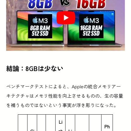
結論：8GBは少ない
ベンチマークテストによると、Appleの統合メモリアー
キテクチャはメモリ性能を向上させるものの、生の容量
を補うものではないという事実が浮き彫りになった。
Li
Ph
Ci
gh
Li