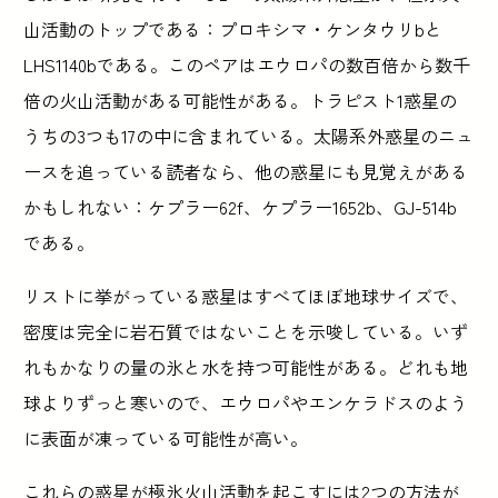
山活動のトップである：プロキシマ・ケンタウリbと
LHS1140bである。このペアはエウロパの数百倍から数千
倍の火山活動がある可能性がある。トラピスト1惑星の
うちの3つも17の中に含まれている。太陽系外惑星のニュ
ースを追っている読者なら、他の惑星にも見覚えがある
かもしれない：ケプラー62f、ケプラー1652b、GJ-514b
である。
リストに挙がっている惑星はすべてほぼ地球サイズで、
密度は完全に岩石質ではないことを示唆している。いず
れもかなりの量の氷と水を持つ可能性がある。どれも地
球よりずっと寒いので、エウロパやエンケラドスのよう
に表面が凍っている可能性が高い。
これらの惑星が極氷火山活動を起こすには2つの方法が