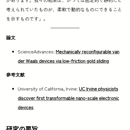
考えられていたものが、柔軟で動的なものにできること
を示すものです」。
論文
ScienceAdvances:
Mechanically reconfigurable van
der Waals devices via low-friction gold sliding
参考文献
University of California, Irvine:
UC Irvine physicists
discover first transformable nano-scale electronic
devices
研究の要旨