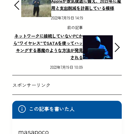
Appleが景気後退に備え、2023年に雇
用と支出削減を計画している模様
2022年7月19日 14:19
前の記事
ネットワークに接続していないPCか
ら“ワイヤレス”でSATAを使ってハッ
キングする悪魔のような方法が発見
される
2022年7月19日 10:09
スポンサーリンク
この記事を書いた人
masapoco