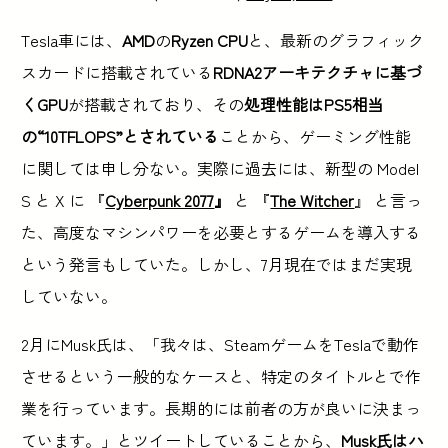
Tesla車には、
AMD
の
Ryzen CPU
と、最新のグラフィック
スカードに搭載されている
RDNA2アーキテクチャに基づ
くGPU
が搭載されており、その
処理性能はPS5相当
の“10TFLOPS”とされている
ことから、ゲーミング性能
に関しては申し分ない。実際に過去には、新型の Model
S と X に 『
Cyberpunk 2077
』
と 『
The Witcher
』 と言っ
た、高度なマシンパワーを必要とするゲームを導入する
という発言もしていた。しかし、7月現在ではまだ実現
していない。
2月にMusk氏は、「我々は、SteamゲームをTeslaで動作
させるという一般的なケースと、特定のタイトルとで作
業を行っています。長期的には前者の方が良いに決まっ
ています。」とツイートしていることから、
Musk氏はハ