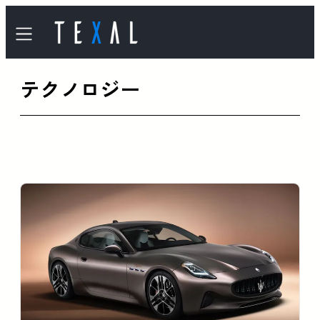
内
容
を
テクノロジー
ス
キ
ッ
プ