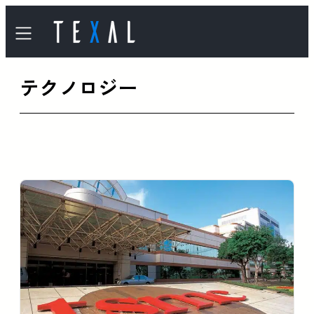
内
容
を
テクノロジー
ス
キ
ッ
プ