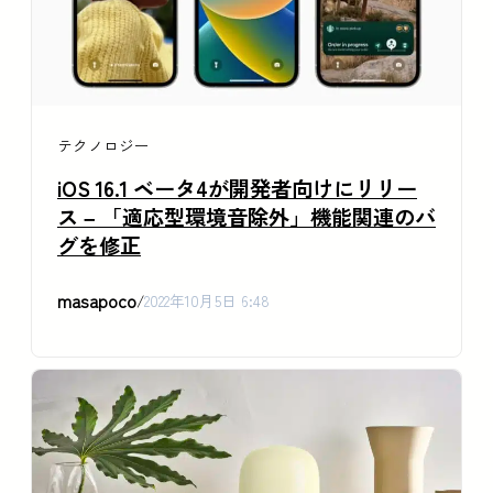
テクノロジー
iOS 16.1 ベータ4が開発者向けにリリー
ス – 「適応型環境音除外」機能関連のバ
グを修正
masapoco
/
2022年10月5日 6:48