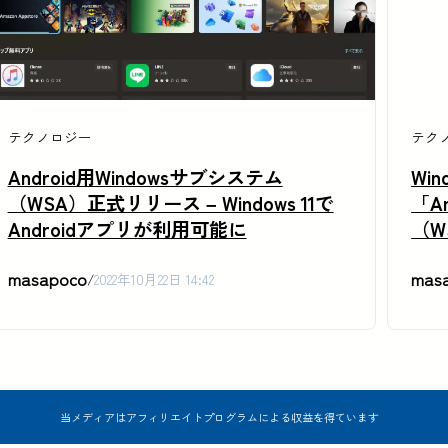
テクノロジー
テク
Android用Windowsサブシステム
Wi
（WSA）正式リリース – Windows 11で
「A
Androidアプリが利用可能に
（W
masapoco
mas
/
2022年10月22日 14:42
当メディアはアフィリエイトプログラムによる収益を得ています