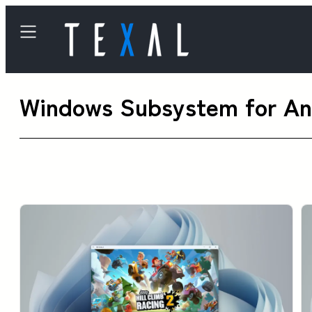
内
容
を
ス
Windows Subsystem for An
キ
ッ
プ