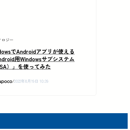
ノロジー
ndowsでAndroidアプリが使える
ndroid用Windowsサブシステム
SA）」を使ってみた
apoco
/
2022年8月19日 10:39