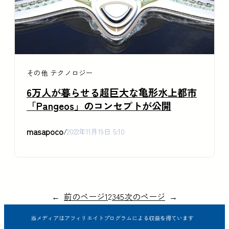
その他
テクノロジー
6万人が暮らせる超巨大な亀形水上都市
「Pangeos」のコンセプトが公開
masapoco
/
2022年11月19日 5:10
←
前のページ
1
2
3
4
5
次のページ
→
当メディアはアフィリエイトプログラムによる収益を得ています