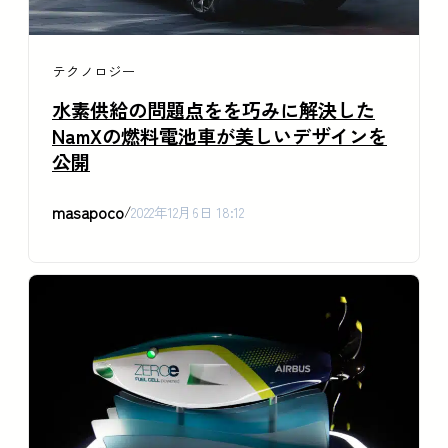
テクノロジー
水素供給の問題点をを巧みに解決した
NamXの燃料電池車が美しいデザインを
公開
masapoco
/
2022年12月6日 18:12