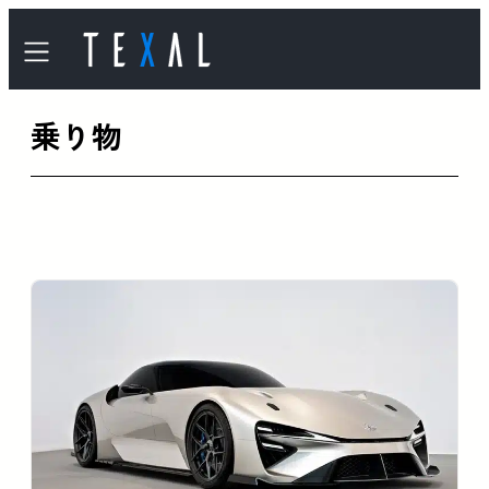
内
容
を
乗り物
ス
キ
ッ
プ