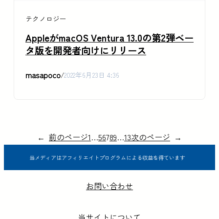
テクノロジー
AppleがmacOS Ventura 13.0の第2弾ベー
タ版を開発者向けにリリース
masapoco
/
2022年6月23日 4:36
←
前のページ
1
…
5
6
7
8
9
…
13
次のページ
→
当メディアはアフィリエイトプログラムによる収益を得ています
お問い合わせ
当サイトについて