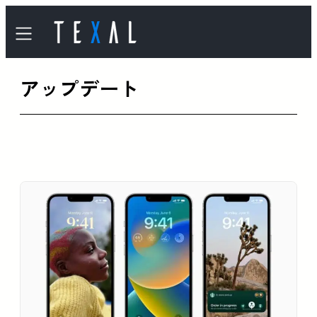
内
容
を
アップデート
ス
キ
ッ
プ