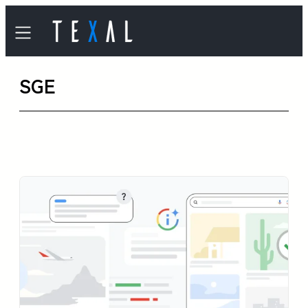
内
容
を
SGE
ス
キ
ッ
プ