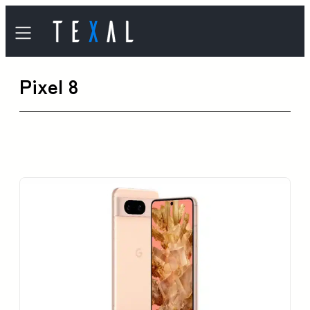
内
容
を
Pixel 8
ス
キ
ッ
プ