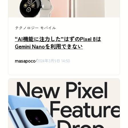
テクノロジー
モバイル
“AI機能に注力した”はずのPixel 8は
Gemini Nanoを利用できない
masapoco
/
2024年3月9日 14:50