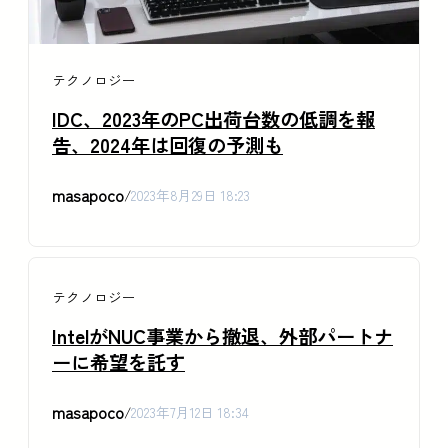
テクノロジー
IDC、2023年のPC出荷台数の低調を報
告、2024年は回復の予測も
masapoco
/
2023年8月29日 18:23
テクノロジー
IntelがNUC事業から撤退、外部パートナ
ーに希望を託す
masapoco
/
2023年7月12日 18:34