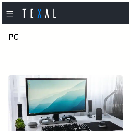
内
容
を
PC
ス
キ
ッ
プ