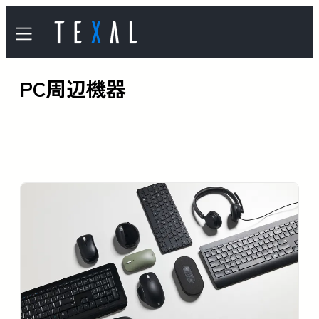
内
容
を
PC周辺機器
ス
キ
ッ
プ