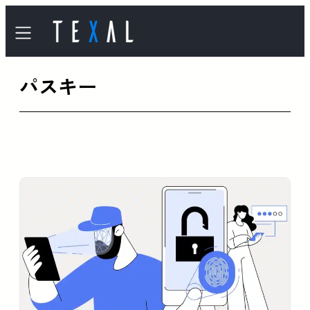
内
容
を
パスキー
ス
キ
ッ
プ