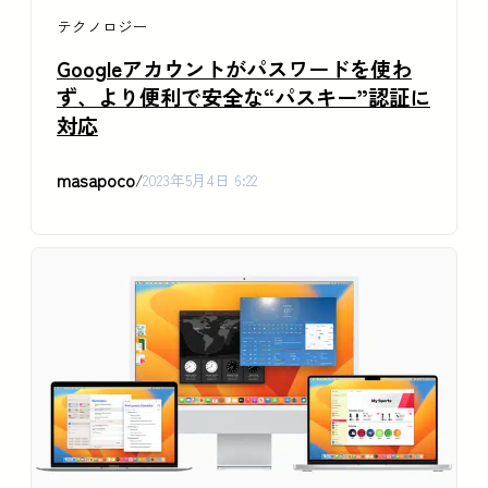
テクノロジー
Googleアカウントがパスワードを使わ
ず、より便利で安全な“パスキー”認証に
対応
masapoco
/
2023年5月4日 6:22