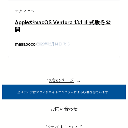
テクノロジー
AppleがmacOS Ventura 13.1 正式版を公
開
masapoco
/
2022年12月14日 7:15
1
2
次のページ
→
当メディアはアフィリエイトプログラムによる収益を得ています
お問い合わせ
当サイトについて