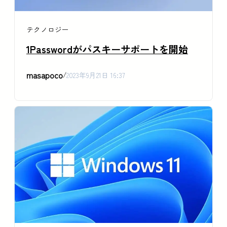
テクノロジー
1Passwordがパスキーサポートを開始
masapoco
/
2023年9月21日 16:37