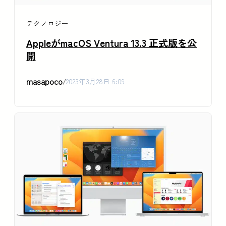
テクノロジー
AppleがmacOS Ventura 13.3 正式版を公
開
masapoco
/
2023年3月28日 6:09