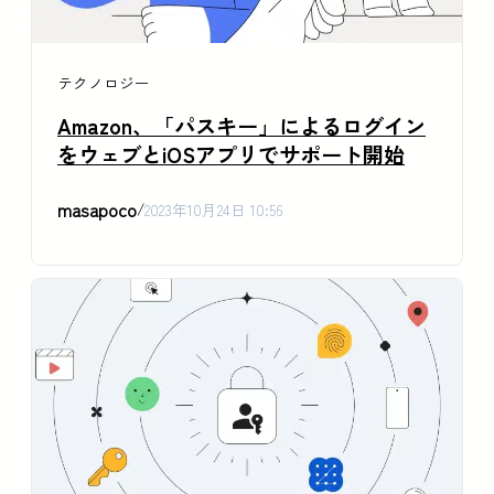
テクノロジー
Amazon、「パスキー」によるログイン
をウェブとiOSアプリでサポート開始
masapoco
/
2023年10月24日 10:56