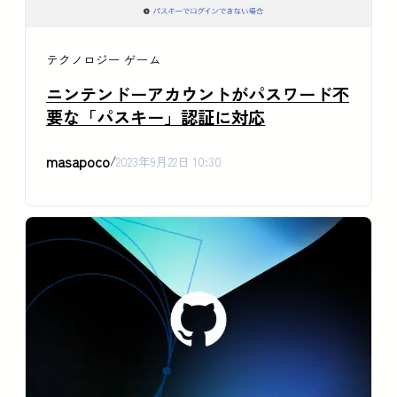
テクノロジー
ゲーム
ニンテンドーアカウントがパスワード不
要な「パスキー」認証に対応
masapoco
/
2023年9月22日 10:30