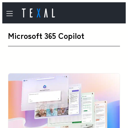
内
容
を
Microsoft 365 Copilot
ス
キ
ッ
プ