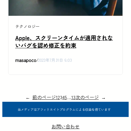
テクノロジー
Apple、スクリーンタイムが適用されな
いバグを認め修正を約束
masapoco
/
2023年7月31日 6:03
←
前のページ
1
2
3
4
5
…
13
次のページ
→
当メディアはアフィリエイトプログラムによる収益を得ています
お問い合わせ