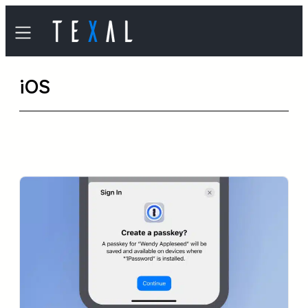
内
容
を
iOS
ス
キ
ッ
プ