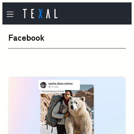
内
容
を
Facebook
ス
キ
ッ
プ