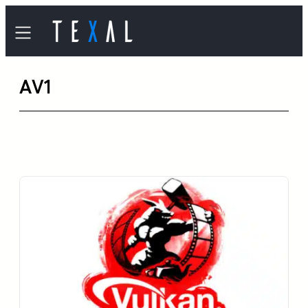
内
容
を
AV1
ス
キ
ッ
プ