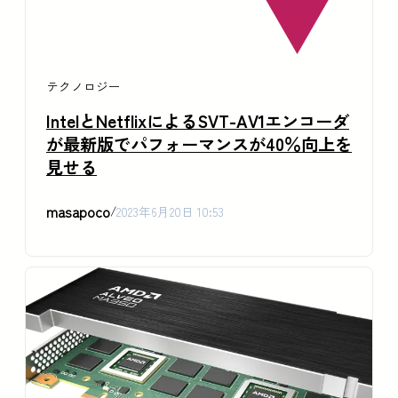
テクノロジー
IntelとNetflixによるSVT-AV1エンコーダ
が最新版でパフォーマンスが40％向上を
見せる
masapoco
/
2023年6月20日 10:53