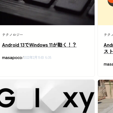
テクノロジー
テク
Android 13でWindows 11が動く！？
An
ス
masapoco
/
2022年2月19日 6:35
mas