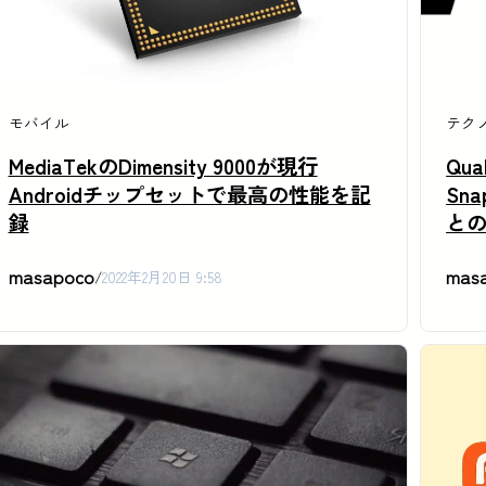
モバイル
テク
MediaTekのDimensity 9000が現行
Qu
Androidチップセットで最高の性能を記
Sn
録
と
masapoco
mas
/
2022年2月20日 9:58