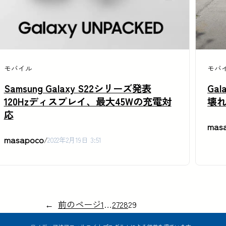
モバイル
モバ
Samsung Galaxy S22シリーズ発表
Ga
120Hzディスプレイ、最大45Wの充電対
壊
応
mas
masapoco
/
2022年2月19日 3:51
←
前のページ
1
…
27
28
29