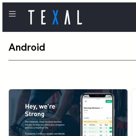
内
容
を
ス
Android
キ
ッ
プ