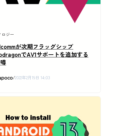
ノロジー
alcommが次期フラッグシップ
apdragonでAV1サポートを追加する
の噂
apoco
/
2022年2月19日 14:03