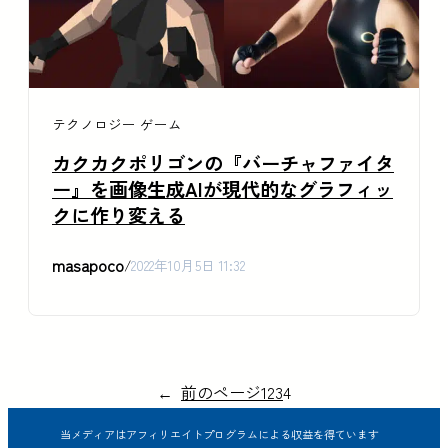
テクノロジー
ゲーム
カクカクポリゴンの『バーチャファイタ
ー』を画像生成AIが現代的なグラフィッ
クに作り変える
masapoco
/
2022年10月5日 11:32
←
前のページ
1
2
3
4
当メディアはアフィリエイトプログラムによる収益を得ています