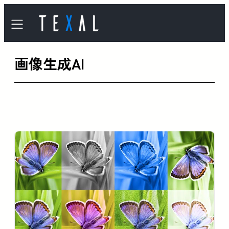
内
容
を
画像生成AI
ス
キ
ッ
プ