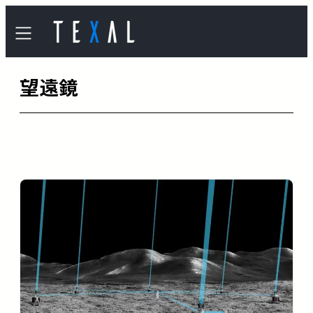
内
容
を
望遠鏡
ス
キ
ッ
プ