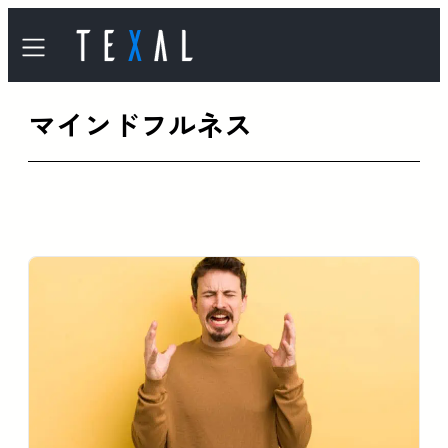
内
容
を
マインドフルネス
ス
キ
ッ
プ