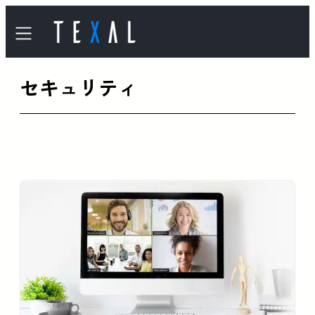
内
容
を
セキュリティ
ス
キ
ッ
プ