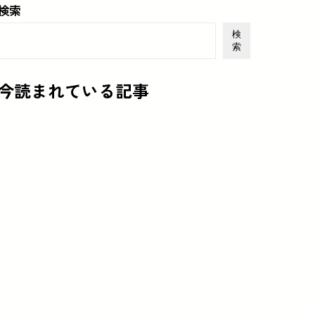
検索
検
索
今読まれている記事