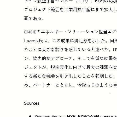
ドイツ航空宇宙センター（DLR）、欧州の4
プロジェクト範囲を工業用熱生産にまで拡大
画である。
ENGIEのエネルギー・ソリューション担当エグ
Lacroix氏は、この成果に満足感を示した。
たことに大きな誇りを感じていると述べた。HY
ン、協力的なアプローチ、そして有望な結果
ジェクトが、脱炭素化に向けて最大の課題を
する新たな機会を引き出したことを強調した。L
め、パートナーとともに、今後もこのような
Sources
Siemens Energy:
HYFLEXPOWER consortium s