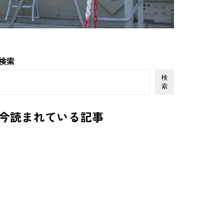
検索
検
索
今読まれている記事