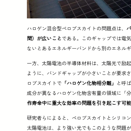
ハロゲン混合型ペロブスカイトの問題点は、
間）が広いこと
である。このギャップでは電
ないとあるエネルギーバンドから別のエネル
一方、太陽電池の半導体材料は、太陽光で励
ように、バンドギャップが小さいことが要求
ロブスカイトで
「ハロゲン化物相分離」
と呼
成分が異なるハロゲン化物含有量の領域に「
作寿命中に重大な効率の問題を引き起こす可
研究者らによると、ペロブスカイトとシリコ
太陽電池は、より強い光でもこのような問題