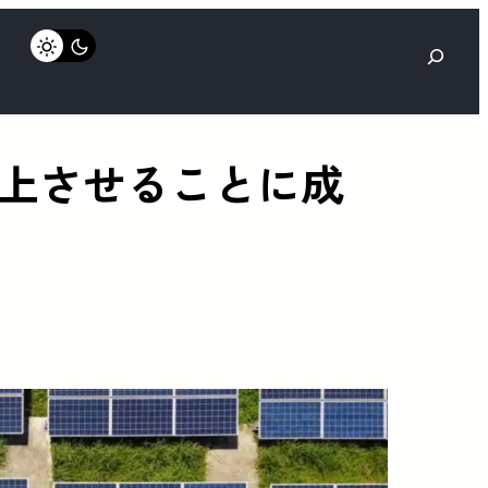
検
索
上させることに成