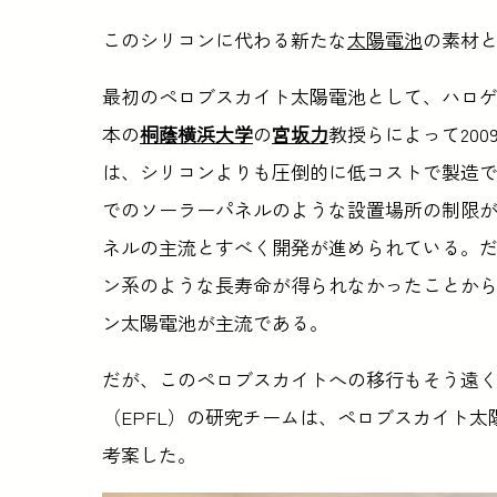
このシリコンに代わる新たな
太陽電池
の素材
最初のペロブスカイト太陽電池として、ハロ
本の
桐蔭横浜大学
の
宮坂力
教授らによって20
は、シリコンよりも圧倒的に低コストで製造
でのソーラーパネルのような設置場所の制限
ネルの主流とすべく開発が進められている。
ン系のような長寿命が得られなかったことか
ン太陽電池が主流である。
だが、このペロブスカイトへの移行もそう遠
（EPFL）の研究チームは、ペロブスカイト
考案した。